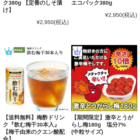
ク380g 【定番のしそ漬
エコパック380g
け】
¥2,950
(税込)
¥2,950
(税込)
【送料無料】梅酢ドリン
【期間限定】激辛とうが
ク『飲む梅干30本入』
らし梅180g 塩分7%
【梅干由来のクエン酸配
(中粒サイズ)
合】