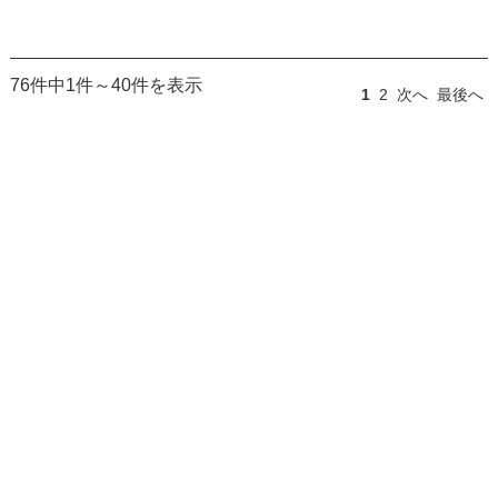
76件中1件～40件を表示
1
2
次へ
最後へ