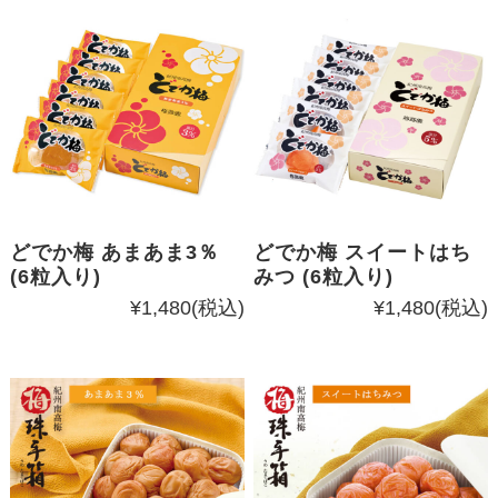
どでか梅 あまあま3％
どでか梅 スイートはち
(6粒入り)
みつ (6粒入り)
¥1,480
(税込)
¥1,480
(税込)