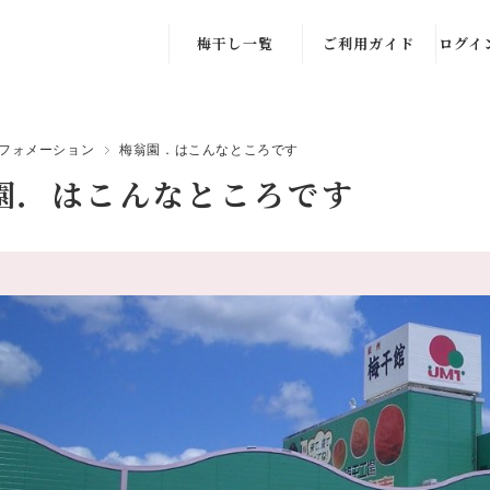
梅干し一覧
ご利用ガイド
ログイ
はちみつ梅
注文方法
会員
しそ漬け
Q ＆ Ａ
新規
フォメーション
梅翁園．はこんなところです
園．はこんなところです
かつお梅
クーポンの獲
得・確認方法
塩漬け
クーポンのご利
その他
用方法
新規会員登録の
手順(スマート
フォン)
新規会員登録の
手順(パソコン)