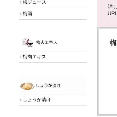
梅ジュース
詳
UR
梅酒
梅
梅肉エキス
しょうが漬け