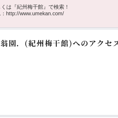
しくは『紀州梅干館』で検索！
L：
http://www.umekan.com/
翁園．(紀州梅干館)へのアクセ