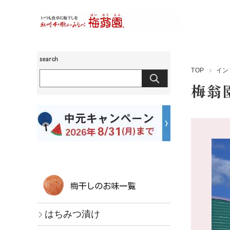
TOP
イン
梅翁
はちみつ漬け