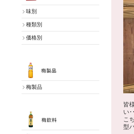
味別
種類別
価格別
梅製品
皆
い
こ
型