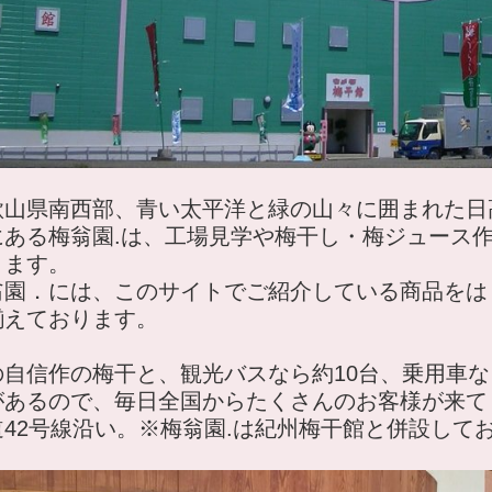
歌山県南西部、青い太平洋と緑の山々に囲まれた日
にある梅翁園.は、工場見学や梅干し・梅ジュース作
ります。
翁園．には、このサイトでご紹介している商品をは
揃えております。
の自信作の梅干と、観光バスなら約10台、乗用車な
があるので、毎日全国からたくさんのお客様が来て
道42号線沿い。※梅翁園.は紀州梅干館と併設して