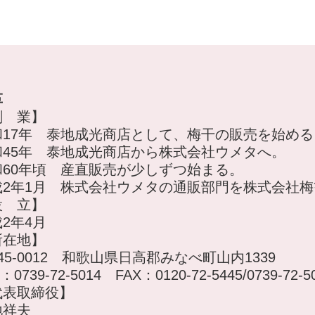
革
創 業】
和17年 泰地成光商店として、梅干の販売を始める
和45年 泰地成光商店から株式会社ウメタへ。
和60年頃 産直販売が少しずつ始まる。
成2年1月 株式会社ウメタの通販部門を株式会社
設 立】
2年4月
所在地】
45-0012 和歌山県日高郡みなべ町山内1339
：0739-72-5014 FAX：0120-72-5445/0739-72-5
代表取締役】
地祥夫