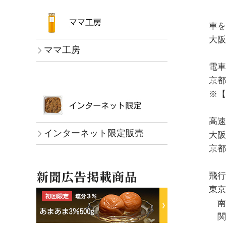
車を
大阪
ママ工房
電車
京都
※【
高速
インターネット限定販売
大阪
京都
新聞広告掲載商品
飛行
東京
南
関西