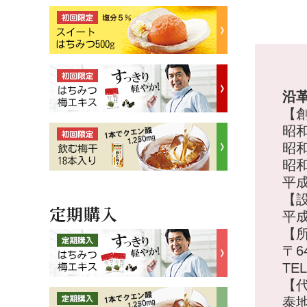
沿
【
昭
昭
昭
平
【
定期購入
平成
【
〒6
TEL
【
泰