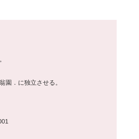
。
梅翁園．に独立させる。
001