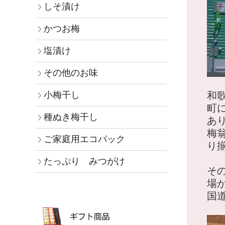
しそ漬け
かつお梅
塩漬け
その他のお味
小梅干し
和
町
種ぬき梅干し
あ
梅
ご家庭用エコパック
り
たっぷり みつがけ
そ
場
国