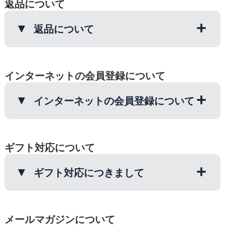
基づく運賃を適切にお支払いして販促の
返品について
ます。
時～20時・19時～21時
手法として使っております。
海外転送サービス会社様をご利用のお客
(【冷凍商品】はヤマト運輸のみ)
何卒ご了承のほどお願いいたします。
ただし時間を指定された場合でも、事情
様へ
返品について
により指定時間内に配達ができない事も
【クール便】
経由地から海外への発送については「転
ございます。
クール便商品は、送料と別にクール代
送サービス会社様」の検品・梱包になり
商品到着後、注文した商品で間違いない
200円が加算となります。
ますので、 到着した荷物の状態につい
インターネットの会員登録について
か、すぐに確認をお願いいたします。何
ては「各転送サービス会社様」にお問い
かございましたら(メール・問い合わせ
合わせをお願いします。
フォーム・TEL)でご連絡ください。
インターネットの会員登録について
・弊社が送料を負担する場合
インターネット(梅翁園自社サイト)注文
下記の場合、お手数ですが商品到着後８
ギフト対応について
時にご利用いただくご登録です。
日以内に弊社までご連絡いただき、着払
いでご郵送ください。
ご登録いただく事で、ご住所等の入力の
ギフト対応につきまして
手間が省けて便利です。
・商品が不良品の場合 ・弊社のミスで
ご登録時にIDとパスワードをお客様ご自
違う商品が届いた場合（お客様の注文ミ
ギフト商品をご注文のお客様には、ギフ
身で設定いただいております。
スは除く） ※商品を、ただちに交換さ
メールマガジンについて
ト対応(包装・のし紙)をすべて無料にて
※ログインの際に必要となりますので、