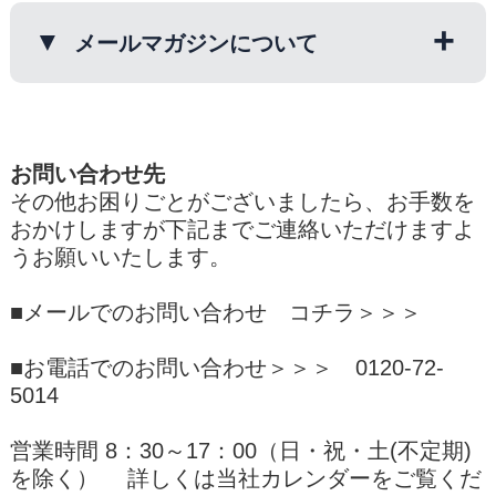
せていただきますが、在庫確認等に時間
承ります。
新規会員登録時にIDとパスワードを必ず
を要しますので、お届けに１週間程度か
メールマガジンについて
お控えください。
かる場合もございますので御容赦願いま
お買物の際に、包装・のし紙をそれぞれ
す。もし、交換商品の在庫がない場合
ご指定ください。
※当店のお客様番号とは別の登録です。
は、返金致しますのでご了承下さい。
梅翁園.のお得な情報やおすすめ商品を
※のし紙・包装不可商品もございますの
いつもお電話・FAX・お葉書でご注文い
真っ先にお知らせします！
でご注意下さい
ただいているお客様でも、このサイトか
・お客様に送料をご負担いただく場合
お問い合わせ先
※ご指定のない場合は包装は省かせてい
らのご注文が初めての場合は別途ご登録
下記の場合、お手数ですが商品到着後８
その他お困りごとがございましたら、お手数を
メールマガジンのご登録は
コチラ＞＞＞
ただきます
ください。
日以内に弊社までご連絡いただき、お客
おかけしますが下記までご連絡いただけますよ
様ご負担でご郵送ください。
うお願いいたします。
解除は
コチラ＞＞＞
よくあるご質問はコチラ
＞＞
・お客様のご注文ミスで違う商品が届い
た場合 ・商品発送後にお客様が変更を
■メールでのお問い合わせ
コチラ＞＞＞
依頼された場合 ・商品発送後にお客様
が注文をキャンセルされた場合
■お電話でのお問い合わせ＞＞＞ 0120-72-
（開封済の商品に関しましては返品・交
5014
換はお受けしておりません。）
営業時間 8：30～17：00（日・祝・土(不定期)
・商品返送先住所
を除く） 詳しくは当社カレンダーをご覧くだ