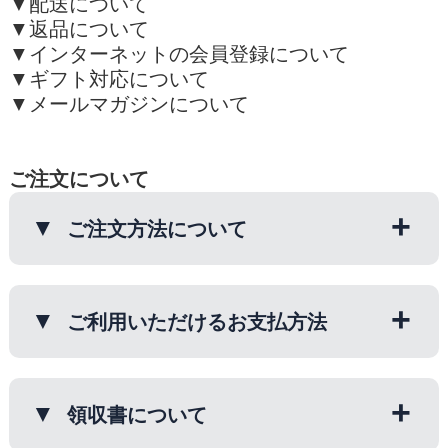
▼
配送について
▼
返品について
▼
インターネットの会員登録について
▼
ギフト対応について
▼
メールマガジンについて
ご注文について
ご注文方法について
(1)商品を選んでカゴへいれましょう
お好きな商品を選び「カゴへ入れる」ボ
ご利用いただけるお支払方法
タンを押してください。
下記のお支払い方法からお選びくださ
(2)購入手続きへ進みましょう
い。
領収書について
ショッピングカート画面で商品と金額を
確認し「購入手続きへ進む」ボタンを押