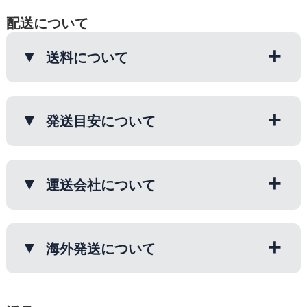
『ご注文ありがとうございます。』と記
お支払い方法に代引きを指定された場
させていただきます。
ら>>
い。
載された画面が表示されればとご注文完
配送について
合、代引き手数料として全国一律320円
下記のクレジットカードがご使用になれ
了となります。
頂きます。
2019年10月1日より定められた「軽減税
ます。
※当店を初めてご利用のお客様（初回購
（商品代金、送料とは別です）
送料について
率の対象品目である旨」「税率ごとに合
入）でお買い上げが3,000円以上の場
■ご注文方法について
詳しくはこちら＞
計した税込対価の額」の記載は納品書に
VISA、MASTER、JCB、AMEX、Diners
合、梅翁園．の都合で先入金をお願いす
＞＞
※代金引換は商品をお届け時に運送屋さ
記載しております。
ご注文の際にカード会社を選択し、【カ
る場合がございます。
◆送料表（通常送料）
んが代金を徴収してくれる支払方法で
ード番号】【有効期限】【カード名義
・北海道・沖縄 1520円
発送目安について
す。
人】【セキュリティコード】をご入力下
▼お取り扱いのコンビニ一覧。
・東北 910円
さい。
・関東・中部・北陸・信越・近畿・中
ご請求先様にお荷物の配達がある場合に
通常はご注文を頂いてから、2日～5日
▼スマートフォンのアプリでも簡単にお
国 710円
限りお取り扱い出来ます。
●決済依頼のタイミングにつきまして●
程度で出荷しております。
運送会社について
支払いいただけます。 ※ご注文時のお
・四国・九州 810円
当店でご注文を確定した時点（商品発送
支払方法は【郵便振込・コンビニ決済
前）に、 クレジットカード会社へご請
ただしご贈答のシーズンは、１週間以上
(後払い)】をご選択ください。
※商品代金1万円以上ご購入で【送料無
配送業者は、日本郵便もしくはヤマト運
求のご依頼をさせていただいておりま
かかることもありますので、ご了承くだ
各、お支払い方法について詳しくはこち
料】※1ヶ所送りにつき。
輸です。
海外発送について
す。
さいませ。
ら
≫≫
※キャンペーン期間はキャンペーン送料
が適応されます。
※配送業者はお選びいただけません。予
その為、商品到着よりもクレジットカー
【配送希望時間帯をご指定出来ます】
※送料無料は当社が配送業者様に契約に
現在、海外発送は承っておりません。
めご了承の程、お願い申し上げます。
ドの引落しが先に行われる場合がござい
午前中・14時～16時・16時～18時・18