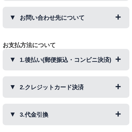
1.後払い (郵便振込・コンビニ決済)
してください。
現在、領収書の発行は承っておりませ
2.クレジットカード決済
ん。
お問い合わせ先について
3.代金引換 (手数料320円)
(3)購入者情報を入力しましょう
「お名前」「ご住所」「電話番号」「メ
◆後払い(ｺﾝﾋﾞﾆ払い・郵便振替)
▼初めてのご注文(お支払方法)について
ールアドレス」など、お買い物に必要な
■お問い合わせフォーム
コチラ＞＞＞
・請求書の払込受領書が領収書としてご
初めてのお客様(初回購入)でお買い上げ
情報を入力してください。
お支払方法について
利用いただけます。
が3,000円以上の場合、代金引換（別途
■お電話で対応をご希望の方は＞＞＞
手数料320円） もしくは、 先入金（お
(4)お支払い方法を選びましょう
℡0120-72-5014
1.後払い(郵便振込・コンビニ決済)
◆代金引換
振込み用紙をお送りし、ご入金確認後の
お好きなお支払い方法を選択し「次へ」
営業時間 8：30～17：00（日・祝・土
・配送業者(日本郵便)が発行する『引換
発送）をお願いする場合がございます。
ボタンを押してください。
(不定期)を除く） 詳しくは当社カレン
金受領証』をもって領収書に代えさせて
※そのほか金額問わず当社都合でお支払
手数料無料。
ダーをご覧くださいませ。
いただきます。 (ヤマト運輸の場合は、
い方法の変更をお願いさせていただく場
商品と一緒にお振込用紙を同梱致します
2.クレジットカード決済
(5)注文内容を確認しましょう
送り状に記載の領収書をご利用くださ
合がございます。何卒ご了承ください。
ので商品到着後10日以内にコンビニか
注文内容をご確認ください。
い)
郵便局でお支払い下さい。
2025年2月より3Dセキュア 2.0に対応い
※お振込用紙は通常、ご依頼主様(ご注
(6)注文の確定をしましょう
◆クレジットカード
たしました。
3.代金引換
文者様)にお送りさせていただきます。
注文内容に間違いがなければ「この内容
・お客様ご契約のｸﾚｼﾞｯﾄｶｰﾄﾞ会社が発行
上記以外に送付先のご指定がございまし
で注文する」ボタンを押してください。
するご利用明細書をもって領収書に代え
■3Dセキュア 2.0について詳しくはこち
たら、ご注文の際に備考欄へご記載下さ