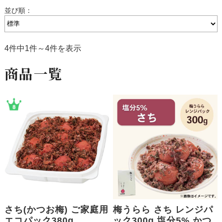
並び順：
4件中1件～4件を表示
商品一覧
さち(かつお梅) ご家庭用
梅うらら さち レンジパ
エコパック380g
ック300g 塩分5% かつ