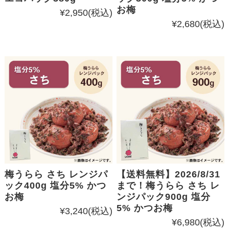
お梅
¥2,950
(税込)
¥2,680
(税込)
梅うらら さち レンジパ
【送料無料】2026/8/31
ック400g 塩分5% かつ
まで！梅うらら さち レ
お梅
ンジパック900g 塩分
5% かつお梅
¥3,240
(税込)
¥6,980
(税込)