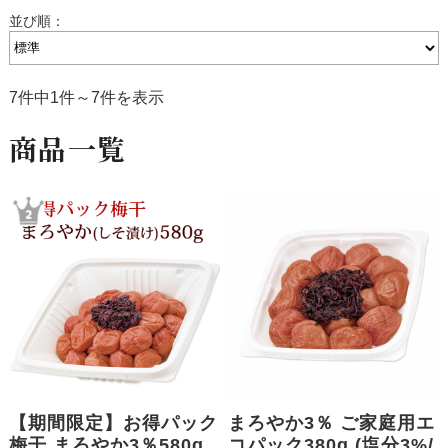
並び順：
7件中1件～7件を表示
商品一覧
【期間限定】お得パック
まろやか3％ ご家庭用エ
梅干 まろやか3％580g
コパック380g (塩分3%/