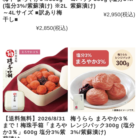
(塩分3%/紫蘇漬け) ※2L
紫蘇漬け)
～4Lサイズ ■訳あり梅
¥2,950
(税込)
干し■
¥2,850
(税込)
【送料無料】2026/8/31
梅うらら まろやか3％
まで！梅珠手箱「まろや
レンジパック300g (塩分
か3％」600g 塩分3%紫
3%/紫蘇漬け)