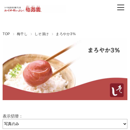
TOP
梅干し
しそ漬け
まろやか3%
表示切替：