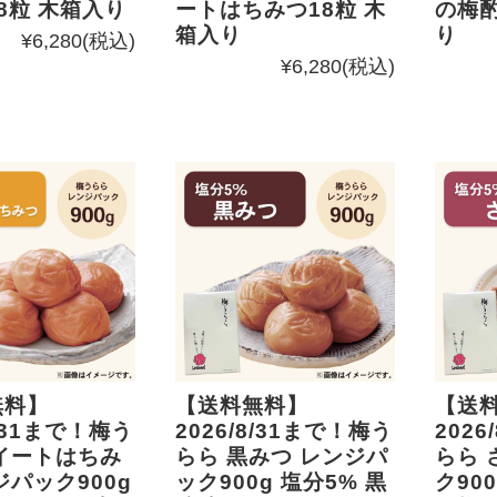
8粒 木箱入り
ートはちみつ18粒 木
の梅酌
箱入り
り
¥6,280
(税込)
¥6,280
(税込)
無料】
【送料無料】
【送
8/31まで！梅う
2026/8/31まで！梅う
2026
イートはちみ
らら 黒みつ レンジパ
らら 
ジパック900g
ック900g 塩分5% 黒
ク90