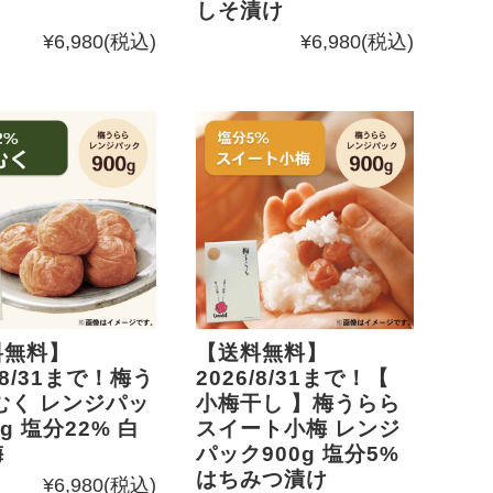
しそ漬け
¥6,980
(税込)
¥6,980
(税込)
料無料】
【送料無料】
/8/31まで！梅う
2026/8/31まで！【
むく レンジパッ
小梅干し 】梅うらら
0g 塩分22% 白
スイート小梅 レンジ
梅
パック900g 塩分5%
はちみつ漬け
¥6,980
(税込)