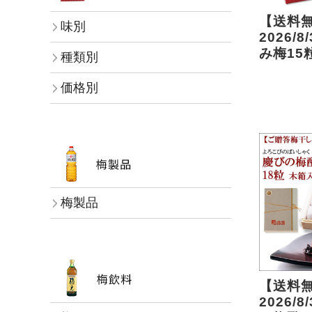
【送料
味別
2026/
み梅15
種類別
価格別
梅製品
【送料
2026/