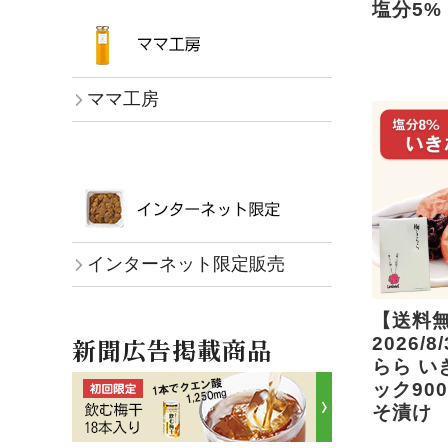
塩分5%
ママ工房
インターネット限定販売
【送料
新聞広告掲載商品
2026/
らら い
ック900
そ漬け