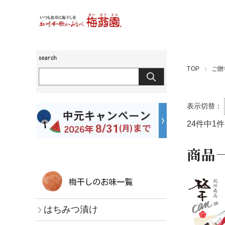
TOP
ご贈
表示切替：
24件中1
商品
はちみつ漬け