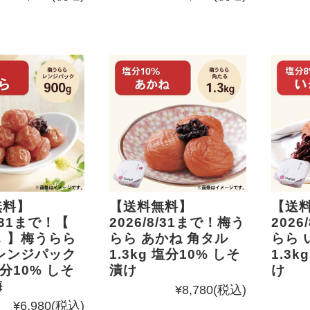
無料】
【送料無料】
【送
8/31まで！【
2026/8/31まで！梅う
2026
 】梅うらら
らら あかね 角タル
らら 
レンジパック
1.3kg 塩分10% しそ
1.3
塩分10% しそ
漬け
け
梅
¥8,780
(税込)
¥6,980
(税込)