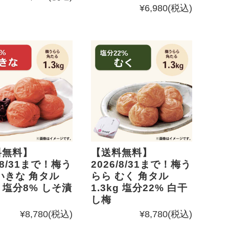
¥6,980
(税込)
料無料】
【送料無料】
/8/31まで！梅う
2026/8/31まで！梅う
いきな 角タル
らら むく 角タル
kg 塩分8% しそ漬
1.3kg 塩分22% 白干
し梅
¥8,780
(税込)
¥8,780
(税込)