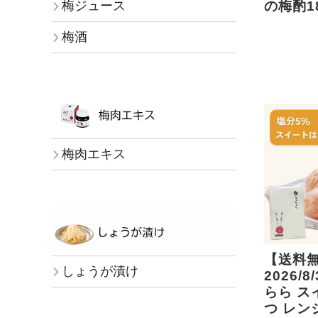
梅ジュース
の梅酌1
梅酒
梅肉エキス
【送料
しょうが漬け
2026/
らら ス
つ レン