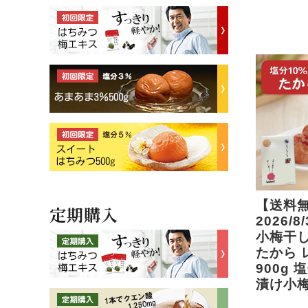
【送料
定期購入
2026/
小梅干し
たから 
900g 
漬け小