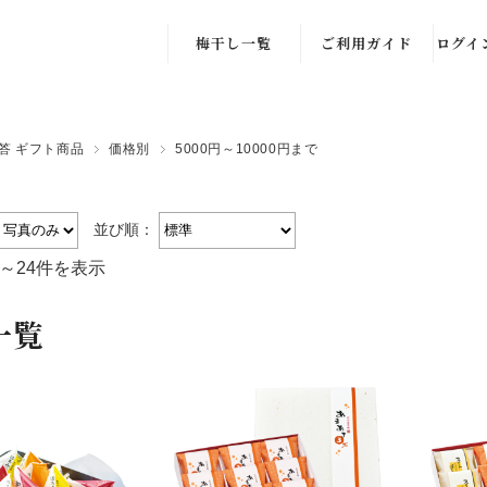
梅干し一覧
ご利用ガイド
ログイ
はちみつ梅
注文方法
会員
しそ漬け
Q ＆ Ａ
新規
答 ギフト商品
価格別
5000円～10000円まで
かつお梅
クーポンの獲
得・確認方法
並び順：
塩漬け
クーポンのご利
件～24件を表示
その他
用方法
一覧
新規会員登録の
手順(スマート
フォン)
新規会員登録の
手順(パソコン)