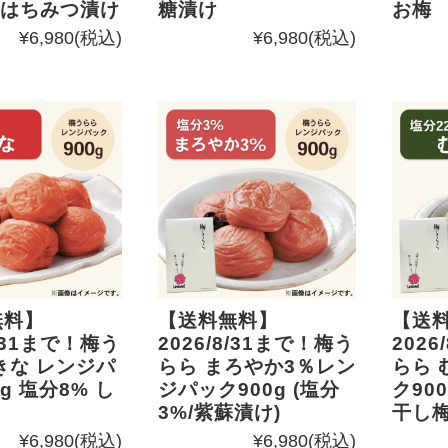
 はちみつ漬け
糖漬け
お梅
¥6,980
(税込)
¥6,980
(税込)
無料】
【送料無料】
【送
8/31まで！梅う
2026/8/31まで！梅う
2026
きな レンジパ
らら まろやか3％レン
らら 
g 塩分8% し
ジパック900g (塩分
ク90
3%/紫蘇漬け)
干し
¥6,980
(税込)
¥6,980
(税込)