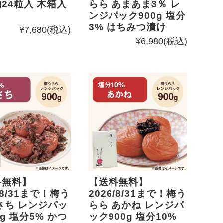
24粒入 木箱入
らら あまあま3％ レ
ンジパック900g 塩分
3% はちみつ漬け
¥7,680
(税込)
¥6,980
(税込)
料無料】
【送料無料】
/8/31まで！梅う
2026/8/31まで！梅う
さち レンジパッ
らら あかね レンジパ
0g 塩分5% かつ
ック900g 塩分10%