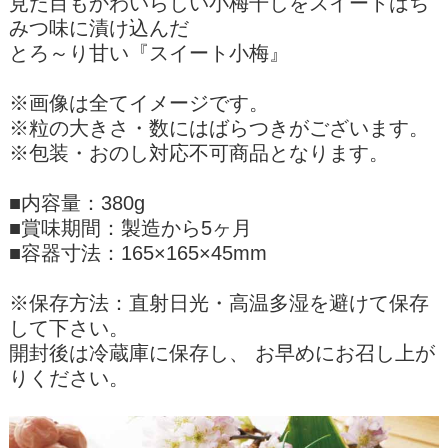
見た目もかわいらしい小梅干しをスイートはち
みつ味に漬け込んだ
とろ～り甘い『スイート小梅』
※画像は全てイメージです。
※粒の大きさ・数にはばらつきがございます。
※包装・おのし対応不可商品となります。
■内容量：380g
■賞味期間：製造から5ヶ月
■容器寸法：165×165×45mm
※保存方法：直射日光・高温多湿を避けて保存
して下さい。
開封後は冷蔵庫に保存し、 お早めにお召し上が
りください。