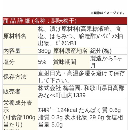
商 品 詳 細 (名称：調味梅干)
梅、漬け原材料(高果糖液糖、食
原材料名
塩、はちみつ、醸造酢)/ﾄｳｶﾞﾗｼ抽
出物、ﾋﾞﾀﾐﾝB1
内容量
380g
原料原産地名
紀州(梅)
製造から5ヶ
塩分
5%
賞味期間
月
直射日光・高温多湿を避けて保存
保存方法
して下さい。
株式会社 梅翁園. 和歌山県日高郡
販売者
みなべ町山内1339
栄養成分表
示
ｴﾈﾙｷﾞｰ 124kcal たんぱく質 0.6g
(可食部100g
脂質 0.3g 炭水化物 29.6g 食塩相
当たり)
当量 5.0g