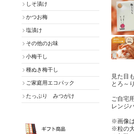
しそ漬け
かつお梅
塩漬け
その他のお味
小梅干し
種ぬき梅干し
見た目
ご家庭用エコパック
とろ～
たっぷり みつがけ
ご自宅
レンジパ
※画像
※粒の