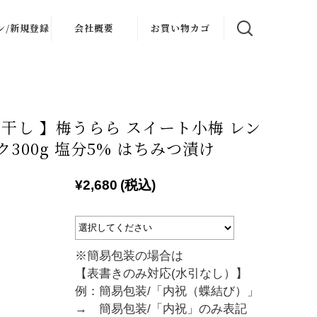
ン/新規登録
会社概要
お買い物カゴ
ログイン
会社概要
会員登録
梅干し 】梅うらら スイート小梅 レン
ク300g 塩分5% はちみつ漬け
¥2,680
(税込)
※簡易包装の場合は
【表書きのみ対応(水引なし）】
例：簡易包装/「内祝（蝶結び）」
→ 簡易包装/「内祝」のみ表記