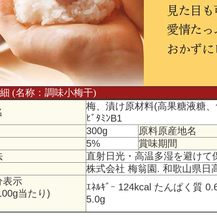
詳 細 (名称：調味小梅干)
梅、漬け原材料(高果糖液糖、食
名
ﾋﾞﾀﾐﾝB1
300g
原料原産地名
5%
賞味期間
法
直射日光・高温多湿を避けて
株式会社 梅翁園. 和歌山県日
分表示
ｴﾈﾙｷﾞｰ 124kcal たんぱく質 
100g当たり)
5.0g