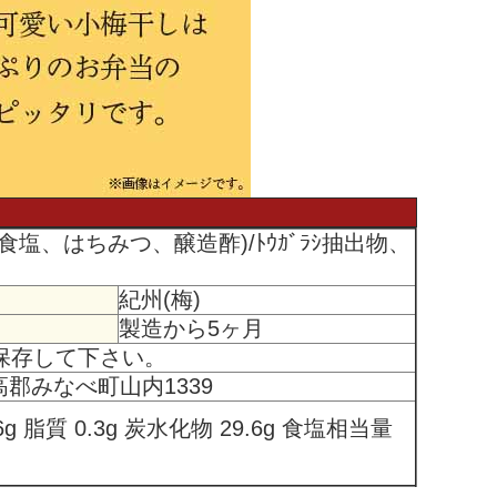
塩、はちみつ、醸造酢)/ﾄｳｶﾞﾗｼ抽出物、
紀州(梅)
製造から5ヶ月
保存して下さい。
高郡みなべ町山内1339
0.6g 脂質 0.3g 炭水化物 29.6g 食塩相当量