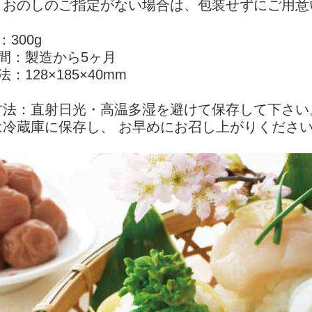
・おのしのご指定がない場合は、包装せずにご用意
300g
間：製造から5ヶ月
：128×185×40mm
方法：直射日光・高温多湿を避けて保存して下さい
は冷蔵庫に保存し、 お早めにお召し上がりくださ