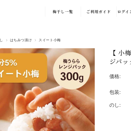
梅干し一覧
ご利用ガイド
ログイ
はちみつ梅
注文方法
会員
しそ漬け
Q ＆ Ａ
新規
し
はちみつ漬け
スイート小梅
【 小
かつお梅
クーポンの獲
得・確認方法
ジパッ
塩漬け
クーポンのご利
価格:
その他
用方法
新規会員登録の
包装:
手順(スマート
フォン)
のし:
新規会員登録の
手順(パソコン)