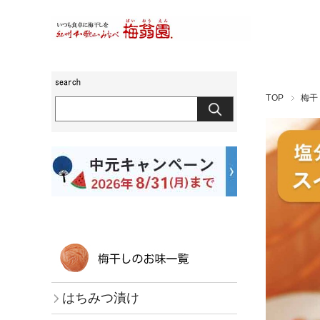
TOP
梅干
はちみつ漬け