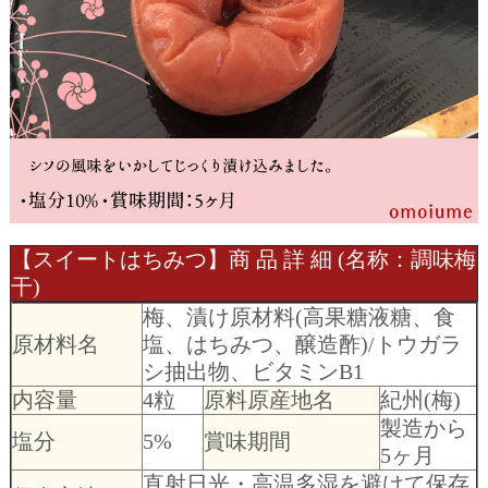
【スイートはちみつ】商 品 詳 細 (名称：調味梅
干)
梅、漬け原材料(高果糖液糖、食
原材料名
塩、はちみつ、醸造酢)/トウガラ
シ抽出物、ビタミンB1
内容量
4粒
原料原産地名
紀州(梅)
製造から
塩分
5%
賞味期間
5ヶ月
直射日光・高温多湿を避けて保存