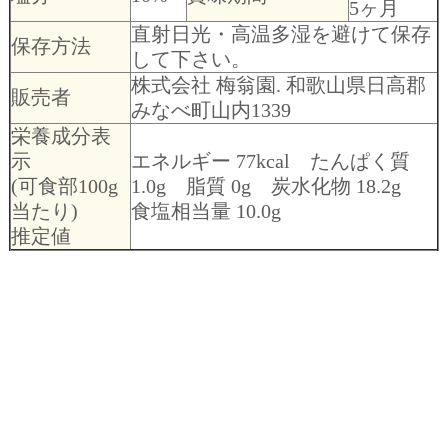
5ヶ月
直射日光・高温多湿を避けて保存
保存方法
して下さい。
株式会社 梅翁園. 和歌山県日高郡
販売者
みなべ町山内1339
栄養成分表
示
エネルギー 77kcal たんぱく質
(可食部100g
1.0g 脂質 0g 炭水化物 18.2g
当たり)
食塩相当量 10.0g
推定値