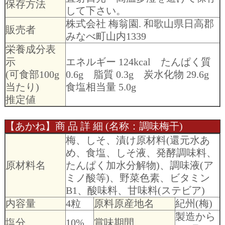
保存方法
して下さい。
株式会社 梅翁園. 和歌山県日高郡
販売者
みなべ町山内1339
栄養成分表
示
エネルギー 124kcal たんぱく質
(可食部100g
0.6g 脂質 0.3g 炭水化物 29.6g
当たり)
食塩相当量 5.0g
推定値
【あかね】商 品 詳 細 (名称：調味梅干)
梅、しそ、漬け原材料(還元水あ
め、食塩、しそ液、発酵調味料、
原材料名
たんぱく加水分解物)、調味液(ア
ミノ酸等)、野菜色素、ビタミン
B1、酸味料、甘味料(ステビア)
内容量
4粒
原料原産地名
紀州(梅)
製造から
塩分
10%
賞味期間