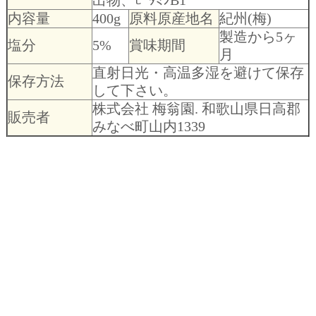
出物、ﾋﾞﾀﾐﾝB1
内容量
400g
原料原産地名
紀州(梅)
製造から5ヶ
塩分
5%
賞味期間
月
直射日光・高温多湿を避けて保存
保存方法
して下さい。
株式会社 梅翁園. 和歌山県日高郡
販売者
みなべ町山内1339