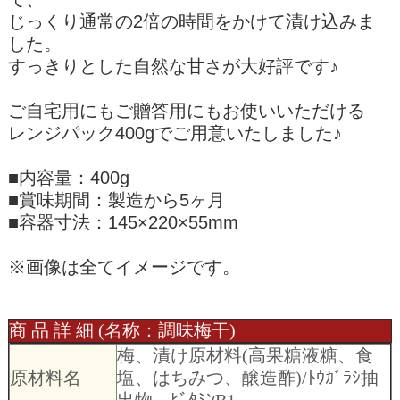
じっくり通常の2倍の時間をかけて漬け込みま
した。
すっきりとした自然な甘さが大好評です♪
ご自宅用にもご贈答用にもお使いいただける
レンジパック400gでご用意いたしました♪
■内容量：400g
■賞味期間：製造から5ヶ月
■容器寸法：145×220×55mm
※画像は全てイメージです。
商 品 詳 細 (名称：調味梅干)
梅、漬け原材料(高果糖液糖、食
原材料名
塩、はちみつ、醸造酢)/ﾄｳｶﾞﾗｼ抽