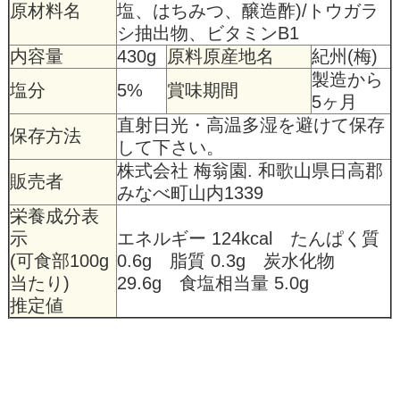
原材料名
塩、はちみつ、醸造酢)/トウガラ
シ抽出物、ビタミンB1
内容量
430g
原料原産地名
紀州(梅)
製造から
塩分
5%
賞味期間
5ヶ月
直射日光・高温多湿を避けて保存
保存方法
して下さい。
株式会社 梅翁園. 和歌山県日高郡
販売者
みなべ町山内1339
栄養成分表
示
エネルギー 124kcal たんぱく質
(可食部100g
0.6g 脂質 0.3g 炭水化物
当たり)
29.6g 食塩相当量 5.0g
推定値