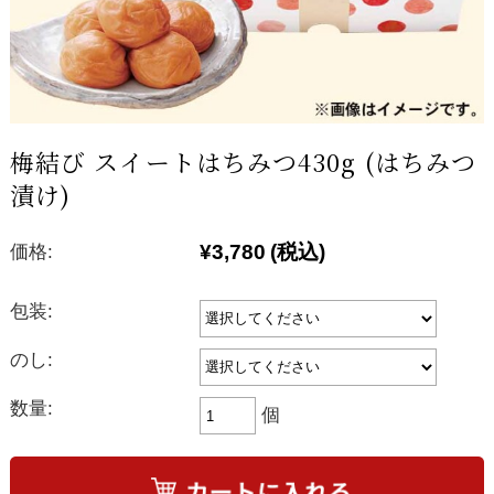
梅結び スイートはちみつ430g (はちみつ
漬け)
¥3,780
(税込)
価格:
包装:
のし:
数量:
個