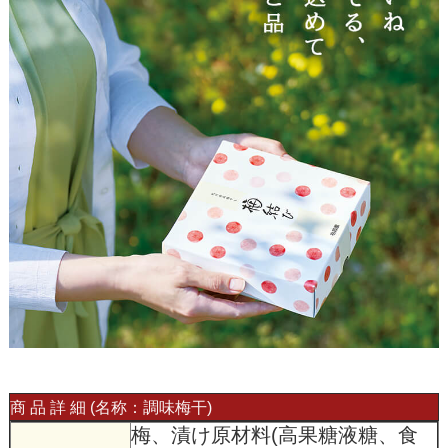
商 品 詳 細 (名称：調味梅干)
梅、漬け原材料(高果糖液糖、食