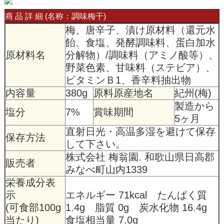
商 品 詳 細 (名称：調味梅干)
梅、唐辛子、漬け原材料（還元水
飴、食塩、発酵調味料、蛋白加水
原材料名
分解物）/調味料（アミノ酸等）、
野菜色素、甘味料（ステビア）、
ビタミンＢ1、香辛料抽出物
内容量
380g
原料原産地名
紀州(梅)
製造から
塩分
7%
賞味期間
5ヶ月
直射日光・高温多湿を避けて保存
保存方法
して下さい。
株式会社 梅翁園. 和歌山県日高郡
販売者
みなべ町山内1339
栄養成分表
示
エネルギー 71kcal たんぱく質
(可食部100g
1.4g 脂質 0g 炭水化物 16.4g
当たり)
食塩相当量 7.0g