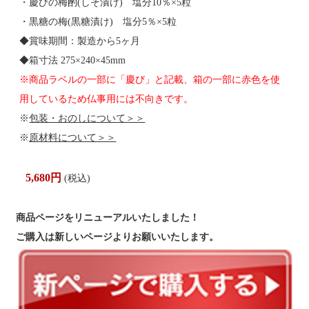
・慶びの梅酌(しそ漬け) 塩分10％×5粒
・黒糖の梅(黒糖漬け) 塩分5％×5粒
◆賞味期間：製造から5ヶ月
◆箱寸法 275×240×45mm
※商品ラベルの一部に「慶び」と記載、箱の一部に赤色を使
用しているため仏事用には不向きです。
※
包装・おのしについて＞＞
※
原材料について＞＞
5,680円
(税込)
商品ページをリニューアルいたしました！
ご購入は新しいページよりお願いいたします。