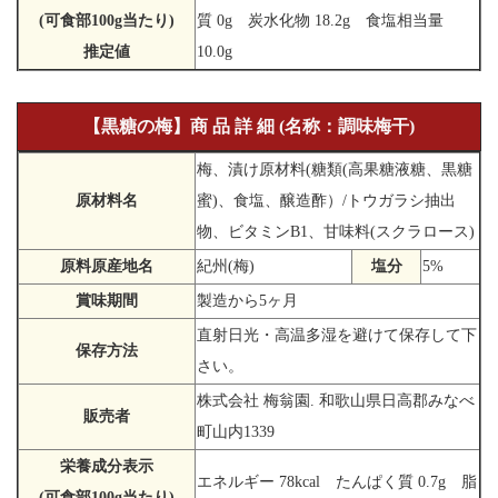
(可食部100g当たり)
質 0g 炭水化物 18.2g 食塩相当量
推定値
10.0g
【黒糖の梅】商 品 詳 細 (名称：調味梅干)
梅、漬け原材料(糖類(高果糖液糖、黒糖
原材料名
蜜)、食塩、醸造酢）/トウガラシ抽出
物、ビタミンB1、甘味料(スクラロース)
原料原産地名
紀州(梅)
塩分
5%
賞味期間
製造から5ヶ月
直射日光・高温多湿を避けて保存して下
保存方法
さい。
株式会社 梅翁園. 和歌山県日高郡みなべ
販売者
町山内1339
栄養成分表示
エネルギー 78kcal たんぱく質 0.7g 脂
(可食部100g当たり)