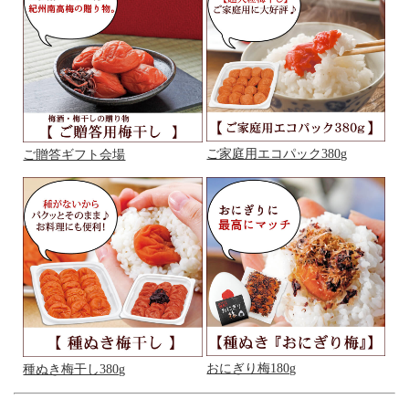
ご家庭用エコパック380g
ご贈答ギフト会場
おにぎり梅180g
種ぬき梅干し380g