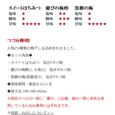
つづみ梅9粒
人気の3種類の梅干しを詰め合わせました。
◆セット内容◆
・スイートはちみつ 塩分5％×3粒
・慶びの梅酌(しそ漬け) 塩分10％×3粒
・黒糖の梅(黒糖漬け) 塩分5％×3粒
◆賞味期間：製造から5ヶ月
◆箱寸法 190×240×45mm
※商品ラベルの一部に「慶び」と記載、箱の一部に赤色を使
用しているため仏事用には不向きです。
※
包装・おのしについて＞＞