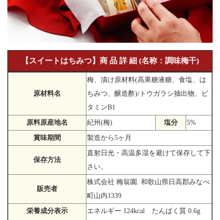
【スイートはちみつ】商 品 詳 細 (名称：調味梅干)
梅、漬け原材料(高果糖液糖、食塩、は
原材料名
ちみつ、醸造酢)/トウガラシ抽出物、ビ
タミンB1
原料原産地名
紀州(梅)
塩分
5%
賞味期間
製造から5ヶ月
直射日光・高温多湿を避けて保存して下
保存方法
さい。
株式会社 梅翁園. 和歌山県日高郡みなべ
販売者
町山内1339
栄養成分表示
エネルギー 124kcal たんぱく質 0.6g