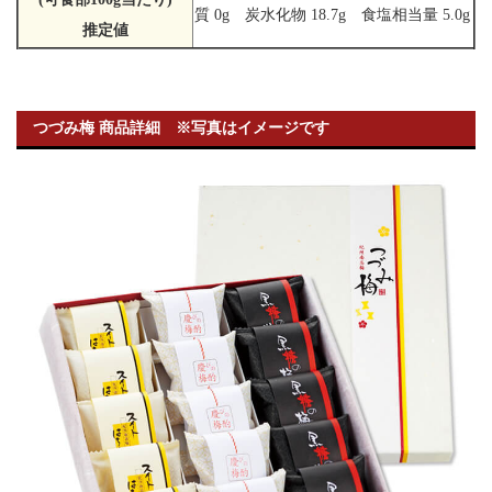
質 0g 炭水化物 18.7g 食塩相当量 5.0g
推定値
つづみ梅 商品詳細 ※写真はイメージです