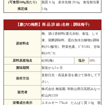
(可食部100g当たり)
脂質 0.3g 炭水化物 29.6g 食塩相当量
推定値
5.0g
【慶びの梅酌】商 品 詳 細 (名称：調味梅干)
梅、漬け原材料(還元水飴、食塩、しそ
液、発酵調味料、蛋白加水分解物)/調味
原材料名
料(ｱﾐﾉ酸等)、野菜色素、ﾋﾞﾀﾐﾝB1、甘味
料(ｽﾃﾋﾞｱ)
原料原産地名
紀州(梅)
塩分
10%
賞味期間
製造から5ヶ月
直射日光・高温多湿を避けて保存して下
保存方法
さい。
株式会社 梅翁園. 和歌山県日高郡みなべ
販売者
町山内1339
栄養成分表示
エネルギー 77kcal たんぱく質 1.0g 脂