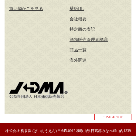
買い物かごを見る
壁紙DL
会社概要
特定商の表記
酒類販売管理者標識
商品一覧
海外関連
↑ PAGE TOP
株式会社 梅翁園 (ばいおうえん) 〒645-0012 和歌山県日高郡みなべ町山内1339