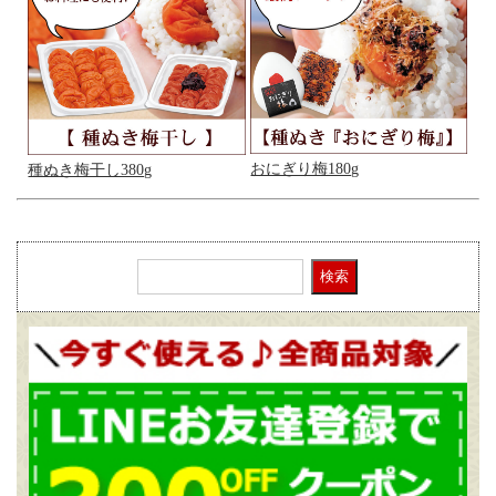
おにぎり梅180g
種ぬき梅干し380g
検索