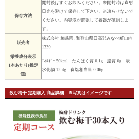
開封後はすぐお飲みください。未開封時は直射
日光を避けて保存して下さい。※凍らせないで
保存方法
ください。内容液が膨張して容器が破損しま
す。
株式会社 梅翁園. 和歌山県日高郡みなべ町山内
販売者
1339
栄養成分表示
ｴﾈﾙｷﾞｰ 50kcal たんぱく質 0.1g 脂質 0g 炭
1本あたり(推定
水化物 12.4g 食塩相当量 0.06g
値)
飲む梅干 定期購入 商品詳細 ※写真はイメージです