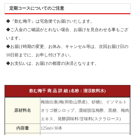
定期コースについてのご注意
◆『飲む梅干』は宅急便でお届けいたします。
◆ご入金のご確認がとれない場合、お届けを見合わせる事もござ
います。
◆お届け時期の変更、お休み、キャンセル等は、次回お届け日の
10日前までに、お申し付け下さい。
◆お支払いは、お届けの都度の決済となります。
飲む梅干 商 品 詳 細 (名称：清涼飲料水)
梅抽出液(梅(和歌山県産)、砂糖)、イソマルト
原材料名
オリゴ糖シロップ、濃縮脱塩梅酢、黒糖、梅肉
エキス、発酵調味料/甘味料(スクラロース)
内容量
125ml×30本