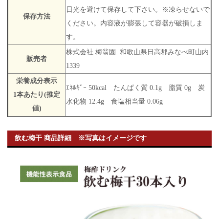
日光を避けて保存して下さい。※凍らせないで
保存方法
ください。内容液が膨張して容器が破損しま
す。
株式会社 梅翁園. 和歌山県日高郡みなべ町山内
販売者
1339
栄養成分表示
ｴﾈﾙｷﾞｰ 50kcal たんぱく質 0.1g 脂質 0g 炭
1本あたり(推定
水化物 12.4g 食塩相当量 0.06g
値)
飲む梅干 商品詳細 ※写真はイメージです