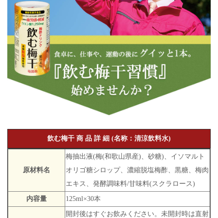
飲む梅干 商 品 詳 細 (名称：清涼飲料水)
梅抽出液(梅(和歌山県産)、砂糖)、イソマルト
原材料名
オリゴ糖シロップ、濃縮脱塩梅酢、黒糖、梅肉
エキス、発酵調味料/甘味料(スクラロース)
内容量
125ml×30本
開封後はすぐお飲みください。未開封時は直射